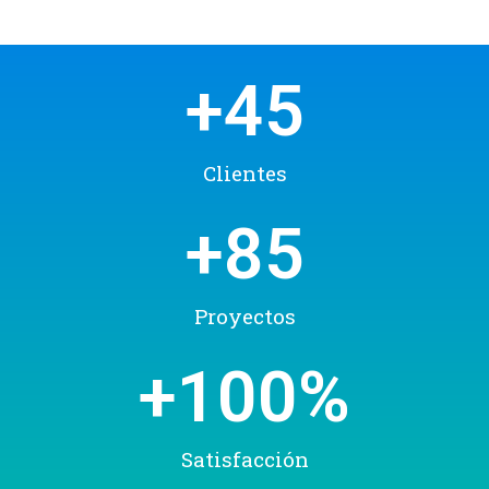
+
45
Clientes
+
85
Proyectos
+
100
%
Satisfacción